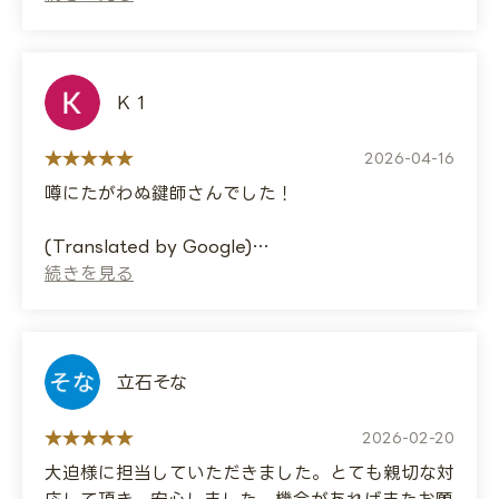
た。
無事に鍵ロックを解除できましたが、元々の鍵に癖
が合った様で30分程度かかりました。そこで今後
のスペアに使える様に元鍵をベースに改めて作成し
K 1
てくれました。とても親切で自信をもってご紹介出
来る業者さんです。
2026-04-16
近所に心強い鍵屋があるのはとても重要だと思いま
噂にたがわぬ鍵師さんでした！
した。
ありがとうございましたm(__)m
(Translated by Google)
He was just as good as the rumors said!
(Translated by Google)
I locked my keys inside my motorcycle's
under-seat storage compartment (seat
compartment) on Sunday afternoon, so I
立石そな
contacted this company.
2026-02-20
They were very helpful and made a new key
大迫様に担当していただきました。とても親切な対
for me.