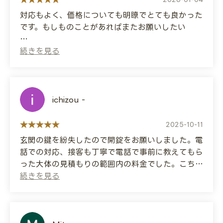
対応もよく、価格についても明瞭でとても良かった
です。もしものことがあればまたお願いしたい
(Translated by Google)
The service was good and the price was
clear, which was great. I would definitely use
their services again if I need to.
ichizou -
2025-10-11
玄関の鍵を紛失したので開錠をお願いしました。電
話での対応、接客も丁寧で電話で事前に教えてもら
った大体の見積もりの範囲内の料金でした。こちら
がきちんとどういう鍵のタイプが伝えたこともあ
り、後から別料金を請求するようなことは全くあり
ませんでした。仕事もスピーディーでとても信用で
きる業者さんです。