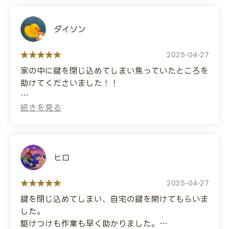
ものの30分で作成いただきました。
As we chatted, I told them about my
ありがとうございました。
problem, and they were able to solve that as
ダイソン
well.
(Translated by Google)
Thank you!
You helped me when I lost the key to my
2025-04-27
moped.
家の中に鍵を閉じ込めてしまい焦っていたところを
Initially I called a motorcycle shop, but they
助けてくださいました！！
said it would cost 20,000 yen and two weeks
to bring it to the store. When I contacted
カードキーの鍵でしたが、ものの30分くらいで開
you, they came to the site for the same price
けてくださいました。
and made a new key in just 30 minutes.
料金は30,000円でした。
Thank you very much.
もっと単純な鍵ならもう少し安くすみそうでした！
ヒロ
福岡で鍵で困っている方いましたら鍵当番さんがお
すすめです😀
2025-04-27
鍵を閉じ込めてしまい、自宅の鍵を開けてもらいま
(Translated by Google)
した。
I was in a panic because I'd locked my keys
駆けつけも作業も早く助かりました。