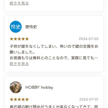
inside my house, but they came to my
rescue!!
(Translated by Google)
I locked my keys out and had them open the
It was a card key, but they opened it in about
door for me.
30 minutes.
They arrived quickly and worked quickly,
恵怜史
which was very helpful.
The fee was 30,000 yen.
2024-07-03
子供が鍵をなくしてしまい、怖いので鍵の交換をお
It seems like it would have been a little
願いしました。
cheaper if it had been a simpler lock!
お見積もりは無料とのことなので、実際に見てもら
って、料金に納得したので、お願いしたら、部品を
If you're having trouble with your keys in
多数取り揃えていたようで、直ぐに交換してもらえ
Fukuoka, I highly recommend Key Duty
ました！
Service! 😀
迅速な対応ありがとうございます！
HOBBY hobby
(Translated by Google)
My child lost the key and I was scared, so I
2024-07-01
asked for a lock replacement.
最近鍵の開け閉めがうまく出来なくなってきて、困