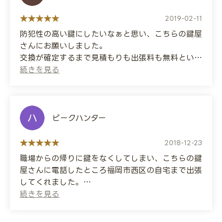
Chuo Ward, Fukuoka City, so I had this
locksmiths I called, so I'm satisfied.
locksmith come to help me.
2019-02-11
They were very polite and worked quickly.
防犯性の高い鍵にしたいなぁと思い、こちらの鍵屋
The total cost was 8,000 yen.
さんにお願いしました。
交換が確定するまで見積もりも出張料も無料という
ことだったので、博多区の自宅まで来てもらいまし
た。
そしたらすごく丁寧に教えていただき、ディンプル
キーというのを紹介してくれたので、それに交換し
ました。
ピークハンター
防犯性が高く、更に使いやすくなって大満足です☆
2018-12-23
(Translated by Google)
職場からの帰りに鍵をなくしてしまい、こちらの鍵
I wanted a lock with high security, so I asked
屋さんに電話したところ福岡市西区の自宅まで出張
this locksmith to do the job.
してくれました。
They offered free estimates and visits until
先に電話してた他の鍵屋さんより安くて、5分ほど
the replacement was confirmed, so they
で開けていただきました。
came to my home in Hakata Ward.
対応もすごくよくて、とても満足です。