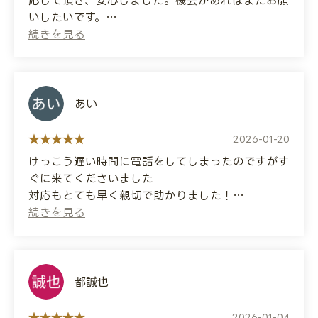
応して頂き、安心しました。機会があればまたお願
いしたいです。
They successfully unlocked the
compartment, but it took about 30 minutes
(Translated by Google)
because the original key had a peculiar
Mr. Osako was in charge of my case. He was
characteristic. They then made a new key
very kind and I felt at ease. I would like to ask
based on the original so I could use it as a
him for help again if I have the opportunity.
あい
spare in the future. They are a very kind
company, and I can confidently recommend
them.
2026-01-20
けっこう遅い時間に電話をしてしまったのですがす
I realized how important it is to have a
ぐに来てくださいました
reliable locksmith in the neighborhood.
対応もとても早く親切で助かりました！
ありがとうございました
Thank you very much!
(Translated by Google)
I called quite late, but they came right away.
Their response was quick and friendly, which
都誠也
was very helpful! Thank you!
2026-01-04