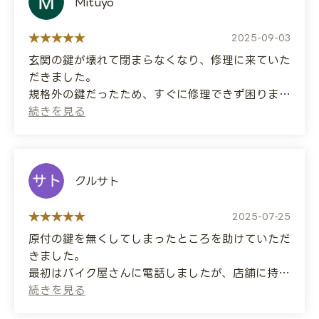
Mituyo
(Translated by Google)
I lost the key to my front door, so I asked
2025-09-03
them to unlock it. The telephone service and
玄関の鍵が壊れて閉まらなくなり、修理に来ていた
customer service were both polite, and the
だきました。
price was within the approximate range of
規格外の鍵だったため、すぐに修理できず困りまし
the estimate I was given over the phone. I
たが、いろいろな提案をしていただき助かりまし
clearly explained the type of lock I needed,
た。
so they didn't charge me any extra fees later.
世間話をしながら、困ったことも話していたら、そ
They worked quickly and are a very
ちらも解決していただきました。
trustworthy company.
ありがとうございます！
クルサト
(Translated by Google)
2025-07-25
The lock on my front door broke and
原付の鍵を無くしてしまったところを助けていただ
wouldn't close, so they came to repair it.
きました。
It was a non-standard lock, so I was worried it
最初はバイク屋さんに電話しましたが、店舗に持っ
couldn't be repaired right away, but they
てくる+2万円+2週間かかると言われ、こちらに問
made a variety of suggestions which were
い合わせると同じ値段で現場に駆けつけてもらい、
very helpful.