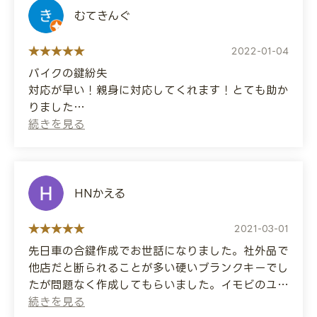
(Translated by Google)
むてきんぐ
I had a key made for my Prius.
Because it had an immobilizer, they said it
2022-01-04
wouldn't be easy to make, but they made it
バイクの鍵紛失
that same day.
対応が早い！親身に対応してくれます！とても助か
It was a bit expensive, but the staff were
りました
very friendly and I'm glad I chose them.
(Translated by Google)
Lost my motorcycle key
The response was quick! They were very
helpful! I really appreciated it.
HNかえる
2021-03-01
先日車の合鍵作成でお世話になりました。社外品で
他店だと断られることが多い硬いブランクキーでし
たが問題なく作成してもらいました。イモビのユニ
ットも載せ替えられ普通に使用できています。あり