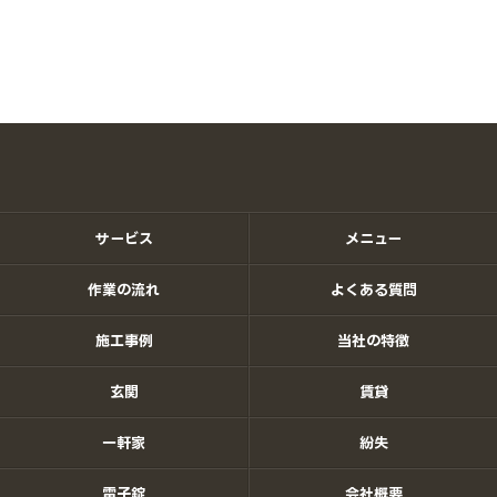
They explained everything to me in great
もう失くさないよう気をつけますが、もしもの時は
detail and introduced me to something called
またお願いします笑
a dimple key, which I used to replace it.
It's highly secure and easier to use, so I'm
(Translated by Google)
very happy with it ☆
I lost my keys on the way home from work,
so I called this locksmith and they came to
my house in Nishi-ku, Fukuoka City.
They were cheaper than the other locksmith
I had called earlier, and they opened my door
サービス
メニュー
in about 5 minutes.
The service was also very good, and I'm very
作業の流れ
よくある質問
satisfied.
I'll be careful not to lose them again, but if
施工事例
当社の特徴
the worst comes to the worst, I'll call them
again lol
玄関
賃貸
一軒家
紛失
電子錠
会社概要