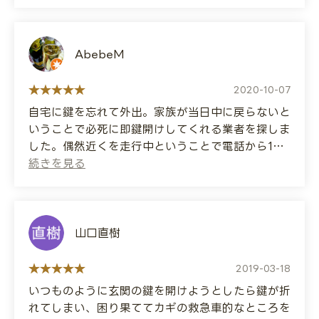
がとうございました。
(Translated by Google)
I recently had a duplicate key made for my
AbebeM
car. It was an aftermarket, hard blank key
that other stores often refuse to make, but
2020-10-07
they made it without any problems. They
自宅に鍵を忘れて外出。家族が当日中に戻らないと
also replaced the immobilizer unit and it's
いうことで必死に即鍵開けしてくれる業者を探しま
working fine now. Thank you very much.
した。偶然近くを走行中ということで電話から10
分程で来ていただき、あっという間に解錠できまし
た。料金は他の業者と比べてないので何とも言えま
せんが、この迅速な応対に安堵できました。二度目
は嫌ですが(笑)、鍵のことで何かあればまた宜しく
お願いします。
山口直樹
(Translated by Google)
2019-03-18
I left my keys at home and went out. My
いつものように玄関の鍵を開けようとしたら鍵が折
family member wasn't coming back that day,
れてしまい、困り果ててカギの救急車的なところを
so I desperately searched for a company