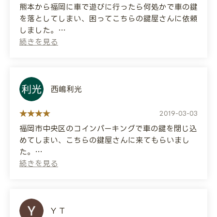
a locksmith that would come in an
熊本から福岡に車で遊びに行ったら何処かで車の鍵
emergency and found this place. I called and
を落としてしまい、困ってこちらの鍵屋さんに依頼
they came right away.
しました。
They made a key by looking into the keyhole,
そしたら鍵開けから鍵を作るところまでかなりスム
and it was really quick! And very cheap!
ーズにやっていて、驚きました！
I don't want to have to ask for their help
出先での痛い出費でしたが、他に電話した鍵屋さん
again, but if I do, I'll definitely ask them again
よりも安かったので、満足です。
(lol)
西嶋利光
(Translated by Google)
I was driving from Kumamoto to Fukuoka
2019-03-03
when I lost my car keys somewhere, and in a
福岡市中央区のコインパーキングで車の鍵を閉じ込
bind, I called this locksmith.
めてしまい、こちらの鍵屋さんに来てもらいまし
た。
I was surprised at how smoothly they handled
すごく丁寧な対応で仕事も早かったと思います。
everything, from opening the lock to making
値段は8千円でした。
a new key!
(Translated by Google)
It was an unfortunate expense while I was
I locked my car keys in a coin parking lot in
Y T
out, but it was cheaper than the other