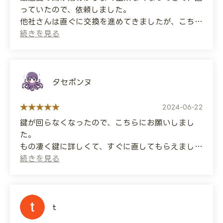
They said estimates were free, so I had them
っていたので、依頼しました。
take a look and, after I was satisfied with the
他社さんは直ぐに交換を進めてきましたが、こちら
price, I asked them to replace it. It seems
の鍵屋さんはちゃんと原因を突き止めて、修理して
they had a large selection of parts in stock,
くれました！
so they replaced it right away!
親身になってくれるいい鍵屋さんだと思います！
Thank you for your quick response!
(Translated by Google)
タセポンヌ
I recently started having trouble opening and
closing my lock, so I asked them to help me.
2024-06-22
Another company immediately tried to
鍵が回らなくなったので、こちらにお願いしまし
replace it, but this locksmith properly
た。
identified the cause and repaired it!
もの凄く鍵に詳しくて、すぐに直してもらえまし
They are a great, caring locksmith!
た！
料金もお手頃で、人当たりのいいひとり親方さん
で、頼んでよかったと思いました。
また何かあった時はよろしくお願いします！
t
(Translated by Google)