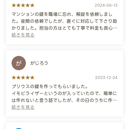
My key wouldn't turn, so I called for help.
2024-06-13
マンションの鍵を職場に忘れ、解錠を依頼しまし
They were incredibly knowledgeable about
た。夜間の依頼でしたが、直ぐに対応して下さり助
locks and fixed it right away!
かりました。担当の方はとても丁寧で料金も良心的
でした。
The price was reasonable, and the
ありがとうございました。
independent contractor was very friendly. I'm
so glad I chose them.
(Translated by Google)
I left my apartment key at work and
がじろう
I'll definitely contact them again if I have any
requested that it be unlocked. Although it was
other problems!
a nighttime request, they responded
2023-12-24
immediately, which was very helpful. The
プリウスの鍵を作ってもらいました。
person in charge was very polite and the fee
イモビライザーというのが入っていたので、簡単に
was reasonable.
は作れないと言う話でしたが、その日のうちに作っ
Thank you very much.
てくれました。
高い出費でしたが、愛想もいいし、ここに頼んでよ
かったです。