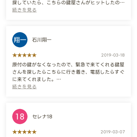
探していたら、こちらの鍵屋さんがヒットしたの
that could unlock my car immediately. They
で、早速来てもらいました。
happened to be driving nearby, so they came
そしたらすぐに来てくれて、無事に鍵を解錠してく
within 10 minutes of my call and unlocked my
れて、シリンダーの中に残ってた鍵を出してコピー
car in no time. I can't compare the price with
も作ってもらえました。
other companies, so I can't say for sure, but I
仕事が早く丁寧ですごく満足です。
石川翔一
was relieved by their quick response. I don't
want to do this again (lol), but I'd definitely
(Translated by Google)
2019-03-18
like to ask for their help again if I need any
I tried to unlock my front door as usual, but
原付の鍵がなくなったので、緊急で来てくれる鍵屋
more keys.
the key broke. I was at a loss and was looking
さんを探したらこちらに行き着き、電話したらすぐ
for a key ambulance when I came across this
に来てくれました。
locksmith and had them come right away.
鍵穴をのぞいて鍵作ってたんだけど、マジで早かっ
They came right away and successfully
た！しかも格安！
unlocked the lock, took out the key that was
また頼むようなことになりたくないけど、なったら
left in the cylinder, and made a copy for me.
またお願いします(笑)
They did a quick and careful job, so I'm very
セレナ18
satisfied.
(Translated by Google)
I lost the key to my scooter, so I searched for
2019-03-07