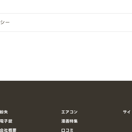
シー
紛失
エアコン
サイ
電子錠
漫画特集
会社概要
口コミ