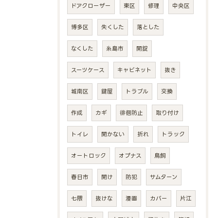
ドアクローザー
東区
修理
中央区
博多区
失くした
落とした
なくした
糸島市
開錠
スーツケース
キャビネット
抜き
城南区
鍵屋
トラブル
交換
作成
カギ
徘徊防止
取り付け
トイレ
開かない
折れ
トラック
オートロック
オプナス
鳥飼
春日市
開け
防犯
サムターン
七隈
抜けな
漫画
カバー
片江