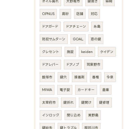
オイル漏れ
大野城市
鍵抜き
箱崎
OPNUS
高砂
店舗
対応
ドアガード
ドアチェーン
糸島
防犯サムターン
GOAL
窓の鍵
クレセント
施錠
keiden
ケイデン
ドアレバー
ドアノブ
筑紫野市
飯塚市
鍵穴
接着剤
香椎
今泉
MIWA
電子錠
カードキー
倉庫
太宰府市
鍵折れ
鍵開け
鍵修理
インロック
閉じ込め
美野島
鍵紛失
鍵トラブル
那珂川市