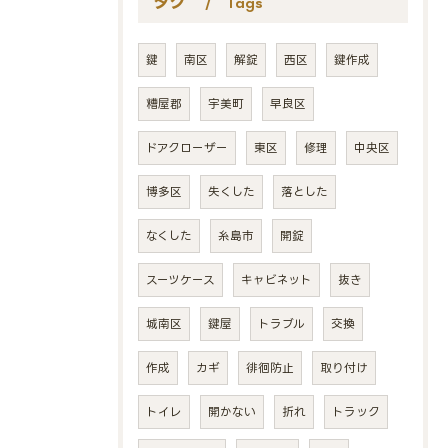
タグ
Tags
鍵
南区
解錠
西区
鍵作成
糟屋郡
宇美町
早良区
ドアクローザー
東区
修理
中央区
博多区
失くした
落とした
なくした
糸島市
開錠
スーツケース
キャビネット
抜き
城南区
鍵屋
トラブル
交換
作成
カギ
徘徊防止
取り付け
トイレ
開かない
折れ
トラック