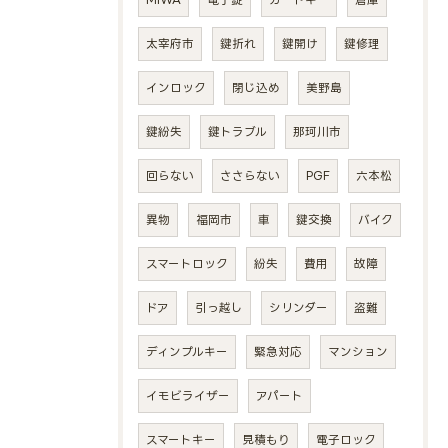
太宰府市
鍵折れ
鍵開け
鍵修理
インロック
閉じ込め
美野島
鍵紛失
鍵トラブル
那珂川市
回らない
ささらない
PGF
六本松
異物
福岡市
車
鍵交換
バイク
スマートロック
紛失
費用
故障
ドア
引っ越し
シリンダー
盗難
ディンプルキー
緊急対応
マンション
イモビライザー
アパート
スマートキー
見積もり
電子ロック