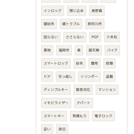
インロック
閉じ込め
美野島
鍵紛失
鍵トラブル
那珂川市
回らない
ささらない
PGF
六本松
異物
福岡市
車
鍵交換
バイク
スマートロック
紛失
費用
故障
ドア
引っ越し
シリンダー
盗難
ディンプルキー
緊急対応
マンション
イモビライザー
アパート
スマートキー
見積もり
電子ロック
安い
即日