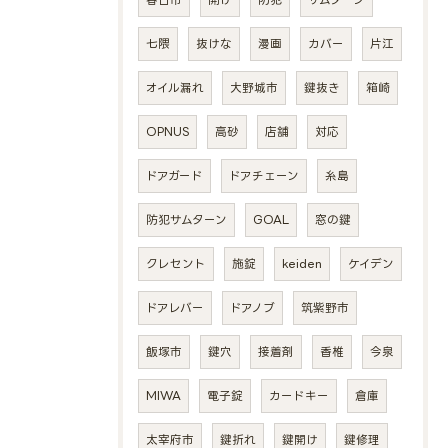
七隈
抜けな
漫画
カバー
片江
オイル漏れ
大野城市
鍵抜き
箱崎
OPNUS
高砂
店舗
対応
ドアガード
ドアチェーン
糸島
防犯サムターン
GOAL
窓の鍵
クレセント
施錠
keiden
ケイデン
ドアレバー
ドアノブ
筑紫野市
飯塚市
鍵穴
接着剤
香椎
今泉
MIWA
電子錠
カードキー
倉庫
太宰府市
鍵折れ
鍵開け
鍵修理