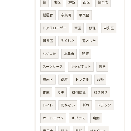
鍵
南区
解錠
西区
鍵作成
糟屋郡
宇美町
早良区
ドアクローザー
東区
修理
中央区
博多区
失くした
落とした
なくした
糸島市
開錠
スーツケース
キャビネット
抜き
城南区
鍵屋
トラブル
交換
作成
カギ
徘徊防止
取り付け
トイレ
開かない
折れ
トラック
オートロック
オプナス
鳥飼
春日市
開け
防犯
サムターン