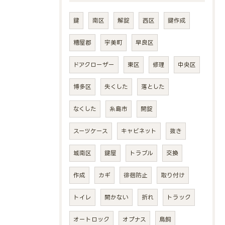
鍵
南区
解錠
西区
鍵作成
糟屋郡
宇美町
早良区
ドアクローザー
東区
修理
中央区
博多区
失くした
落とした
なくした
糸島市
開錠
スーツケース
キャビネット
抜き
城南区
鍵屋
トラブル
交換
作成
カギ
徘徊防止
取り付け
トイレ
開かない
折れ
トラック
オートロック
オプナス
鳥飼