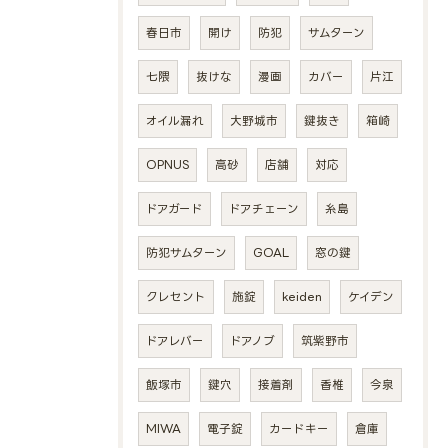
春日市
開け
防犯
サムターン
七隈
抜けな
漫画
カバー
片江
オイル漏れ
大野城市
鍵抜き
箱崎
OPNUS
高砂
店舗
対応
ドアガード
ドアチェーン
糸島
防犯サムターン
GOAL
窓の鍵
クレセント
施錠
keiden
ケイデン
ドアレバー
ドアノブ
筑紫野市
飯塚市
鍵穴
接着剤
香椎
今泉
MIWA
電子錠
カードキー
倉庫