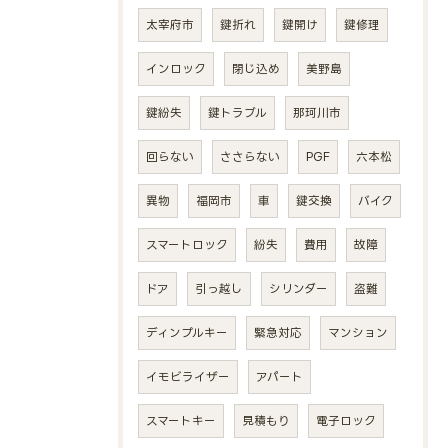
太宰府市
鍵折れ
鍵開け
鍵修理
インロック
閉じ込め
美野島
鍵紛失
鍵トラブル
那珂川市
回らない
ささらない
PGF
六本松
異物
福岡市
車
鍵交換
バイク
スマートロック
紛失
費用
故障
ドア
引っ越し
シリンダー
盗難
ディンプルキー
緊急対応
マンション
イモビライザー
アパート
スマートキー
見積もり
電子ロック