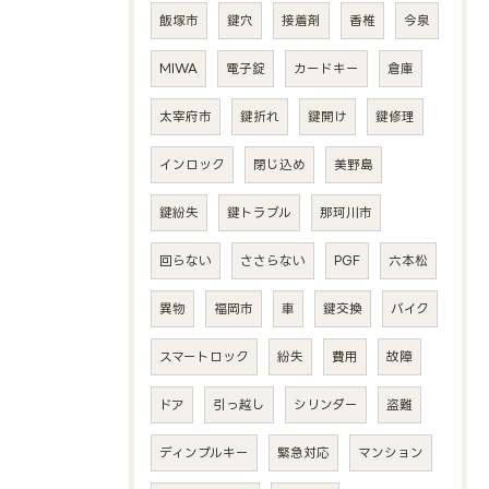
飯塚市
鍵穴
接着剤
香椎
今泉
MIWA
電子錠
カードキー
倉庫
太宰府市
鍵折れ
鍵開け
鍵修理
インロック
閉じ込め
美野島
鍵紛失
鍵トラブル
那珂川市
回らない
ささらない
PGF
六本松
異物
福岡市
車
鍵交換
バイク
スマートロック
紛失
費用
故障
ドア
引っ越し
シリンダー
盗難
ディンプルキー
緊急対応
マンション