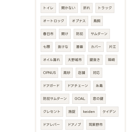
トイレ
開かない
折れ
トラック
オートロック
オプナス
鳥飼
春日市
開け
防犯
サムターン
七隈
抜けな
漫画
カバー
片江
オイル漏れ
大野城市
鍵抜き
箱崎
OPNUS
高砂
店舗
対応
ドアガード
ドアチェーン
糸島
防犯サムターン
GOAL
窓の鍵
クレセント
施錠
keiden
ケイデン
ドアレバー
ドアノブ
筑紫野市