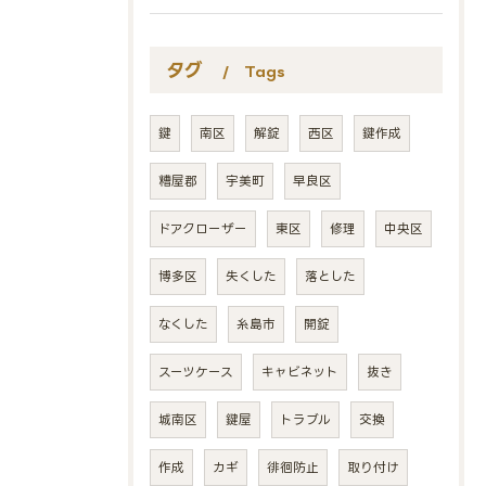
タグ
Tags
鍵
南区
解錠
西区
鍵作成
糟屋郡
宇美町
早良区
ドアクローザー
東区
修理
中央区
博多区
失くした
落とした
なくした
糸島市
開錠
スーツケース
キャビネット
抜き
城南区
鍵屋
トラブル
交換
作成
カギ
徘徊防止
取り付け