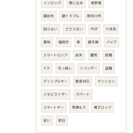
インロック
閉じ込め
美野島
鍵紛失
鍵トラブル
那珂川市
回らない
ささらない
PGF
六本松
異物
福岡市
車
鍵交換
バイク
スマートロック
紛失
費用
故障
ドア
引っ越し
シリンダー
盗難
ディンプルキー
緊急対応
マンション
イモビライザー
アパート
スマートキー
見積もり
電子ロック
安い
即日