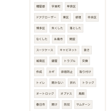
糟屋郡
宇美町
早良区
ドアクローザー
東区
修理
中央区
博多区
失くした
落とした
なくした
糸島市
開錠
スーツケース
キャビネット
抜き
城南区
鍵屋
トラブル
交換
作成
カギ
徘徊防止
取り付け
トイレ
開かない
折れ
トラック
オートロック
オプナス
鳥飼
春日市
開け
防犯
サムターン