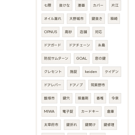
七隈
抜けな
漫画
カバー
片江
オイル漏れ
大野城市
鍵抜き
箱崎
OPNUS
高砂
店舗
対応
ドアガード
ドアチェーン
糸島
防犯サムターン
GOAL
窓の鍵
クレセント
施錠
keiden
ケイデン
ドアレバー
ドアノブ
筑紫野市
飯塚市
鍵穴
接着剤
香椎
今泉
MIWA
電子錠
カードキー
倉庫
太宰府市
鍵折れ
鍵開け
鍵修理