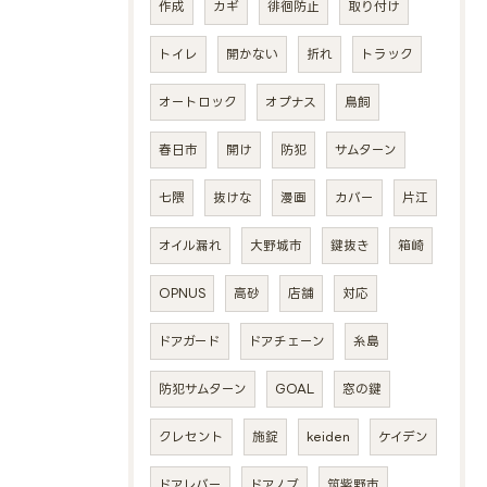
作成
カギ
徘徊防止
取り付け
トイレ
開かない
折れ
トラック
オートロック
オプナス
鳥飼
春日市
開け
防犯
サムターン
七隈
抜けな
漫画
カバー
片江
オイル漏れ
大野城市
鍵抜き
箱崎
OPNUS
高砂
店舗
対応
ドアガード
ドアチェーン
糸島
防犯サムターン
GOAL
窓の鍵
クレセント
施錠
keiden
ケイデン
ドアレバー
ドアノブ
筑紫野市