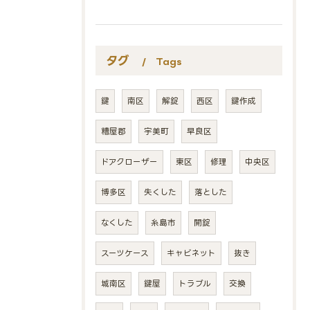
タグ
Tags
鍵
南区
解錠
西区
鍵作成
糟屋郡
宇美町
早良区
ドアクローザー
東区
修理
中央区
博多区
失くした
落とした
なくした
糸島市
開錠
スーツケース
キャビネット
抜き
城南区
鍵屋
トラブル
交換