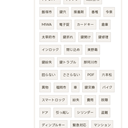
飯塚市
鍵穴
接着剤
香椎
今泉
MIWA
電子錠
カードキー
倉庫
太宰府市
鍵折れ
鍵開け
鍵修理
インロック
閉じ込め
美野島
鍵紛失
鍵トラブル
那珂川市
回らない
ささらない
PGF
六本松
異物
福岡市
車
鍵交換
バイク
スマートロック
紛失
費用
故障
ドア
引っ越し
シリンダー
盗難
ディンプルキー
緊急対応
マンション