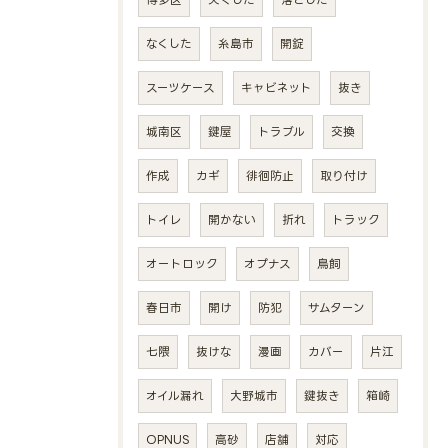
なくした
糸島市
開錠
スーツケース
キャビネット
抜き
城南区
鍵屋
トラブル
交換
作成
カギ
徘徊防止
取り付け
トイレ
開かない
折れ
トラック
オートロック
オプナス
鳥飼
春日市
開け
防犯
サムターン
七隈
抜けな
漫画
カバー
片江
オイル漏れ
大野城市
鍵抜き
箱崎
OPNUS
高砂
店舗
対応