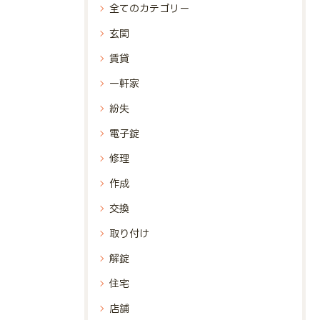
全てのカテゴリー
玄関
賃貸
一軒家
紛失
電子錠
修理
作成
交換
取り付け
解錠
住宅
店舗