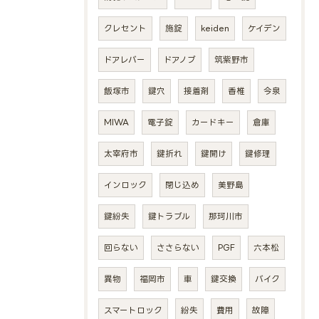
クレセント
施錠
keiden
ケイデン
ドアレバー
ドアノブ
筑紫野市
飯塚市
鍵穴
接着剤
香椎
今泉
MIWA
電子錠
カードキー
倉庫
太宰府市
鍵折れ
鍵開け
鍵修理
インロック
閉じ込め
美野島
鍵紛失
鍵トラブル
那珂川市
回らない
ささらない
PGF
六本松
異物
福岡市
車
鍵交換
バイク
スマートロック
紛失
費用
故障