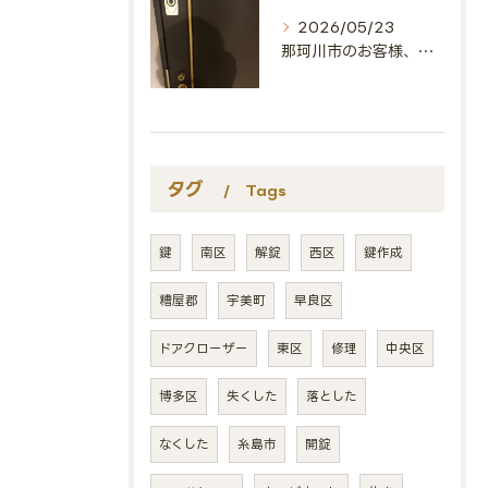
2026/05/23
那珂川市のお客様、ありがとうございました🔑
タグ
Tags
鍵
南区
解錠
西区
鍵作成
糟屋郡
宇美町
早良区
ドアクローザー
東区
修理
中央区
博多区
失くした
落とした
なくした
糸島市
開錠