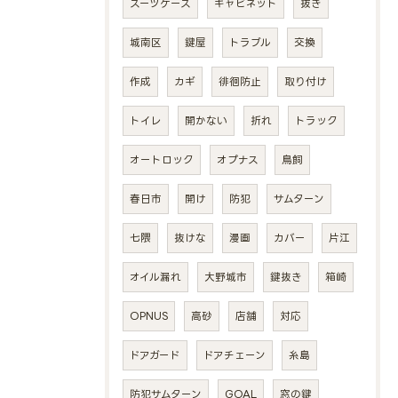
スーツケース
キャビネット
抜き
城南区
鍵屋
トラブル
交換
作成
カギ
徘徊防止
取り付け
トイレ
開かない
折れ
トラック
オートロック
オプナス
鳥飼
春日市
開け
防犯
サムターン
七隈
抜けな
漫画
カバー
片江
オイル漏れ
大野城市
鍵抜き
箱崎
OPNUS
高砂
店舗
対応
ドアガード
ドアチェーン
糸島
防犯サムターン
GOAL
窓の鍵