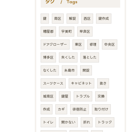
タグ
Tags
鍵
南区
解錠
西区
鍵作成
糟屋郡
宇美町
早良区
ドアクローザー
東区
修理
中央区
博多区
失くした
落とした
なくした
糸島市
開錠
スーツケース
キャビネット
抜き
城南区
鍵屋
トラブル
交換
作成
カギ
徘徊防止
取り付け
トイレ
開かない
折れ
トラック