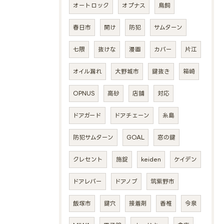
オートロック
オプナス
鳥飼
春日市
開け
防犯
サムターン
七隈
抜けな
漫画
カバー
片江
オイル漏れ
大野城市
鍵抜き
箱崎
OPNUS
高砂
店舗
対応
ドアガード
ドアチェーン
糸島
防犯サムターン
GOAL
窓の鍵
クレセント
施錠
keiden
ケイデン
ドアレバー
ドアノブ
筑紫野市
飯塚市
鍵穴
接着剤
香椎
今泉