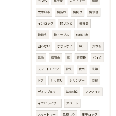
MIWA
電子錠
カードキー
倉庫
太宰府市
鍵折れ
鍵開け
鍵修理
インロック
閉じ込め
美野島
鍵紛失
鍵トラブル
那珂川市
回らない
ささらない
PGF
六本松
異物
福岡市
車
鍵交換
バイク
スマートロック
紛失
費用
故障
ドア
引っ越し
シリンダー
盗難
ディンプルキー
緊急対応
マンション
イモビライザー
アパート
スマートキー
見積もり
電子ロック