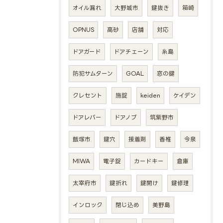
オイル漏れ
大野城市
鍵抜き
箱崎
OPNUS
高砂
店舗
対応
ドアガード
ドアチェーン
糸島
防犯サムターン
GOAL
窓の鍵
クレセント
施錠
keiden
ケイデン
ドアレバー
ドアノブ
筑紫野市
飯塚市
鍵穴
接着剤
香椎
今泉
MIWA
電子錠
カードキー
倉庫
太宰府市
鍵折れ
鍵開け
鍵修理
インロック
閉じ込め
美野島