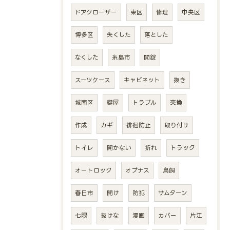
ドアクローザー
東区
修理
中央区
博多区
失くした
落とした
なくした
糸島市
開錠
スーツケース
キャビネット
抜き
城南区
鍵屋
トラブル
交換
作成
カギ
徘徊防止
取り付け
トイレ
開かない
折れ
トラック
オートロック
オプナス
鳥飼
春日市
開け
防犯
サムターン
七隈
抜けな
漫画
カバー
片江