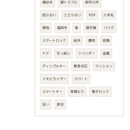
鍵紛失
鍵トラブル
那珂川市
回らない
ささらない
PGF
六本松
異物
福岡市
車
鍵交換
バイク
スマートロック
紛失
費用
故障
ドア
引っ越し
シリンダー
盗難
ディンプルキー
緊急対応
マンション
イモビライザー
アパート
スマートキー
見積もり
電子ロック
安い
即日