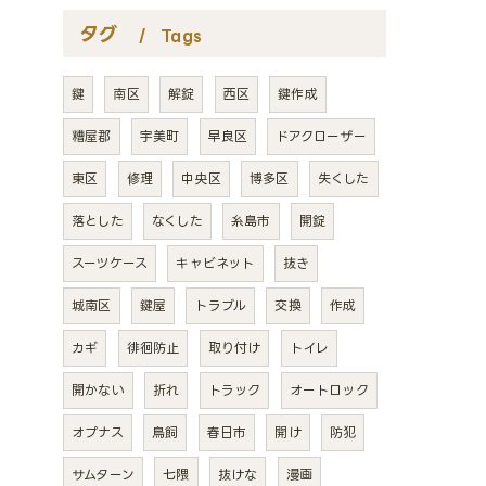
タグ
Tags
鍵
南区
解錠
西区
鍵作成
糟屋郡
宇美町
早良区
ドアクローザー
東区
修理
中央区
博多区
失くした
落とした
なくした
糸島市
開錠
スーツケース
キャビネット
抜き
城南区
鍵屋
トラブル
交換
作成
カギ
徘徊防止
取り付け
トイレ
開かない
折れ
トラック
オートロック
オプナス
鳥飼
春日市
開け
防犯
サムターン
七隈
抜けな
漫画