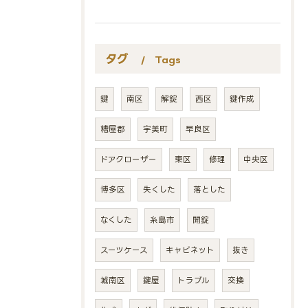
タグ
Tags
鍵
南区
解錠
西区
鍵作成
糟屋郡
宇美町
早良区
ドアクローザー
東区
修理
中央区
博多区
失くした
落とした
なくした
糸島市
開錠
スーツケース
キャビネット
抜き
城南区
鍵屋
トラブル
交換