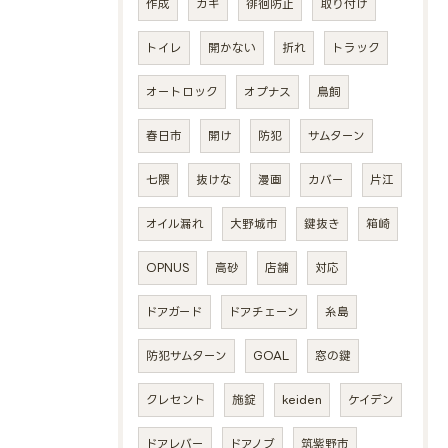
作成
カギ
徘徊防止
取り付け
トイレ
開かない
折れ
トラック
オートロック
オプナス
鳥飼
春日市
開け
防犯
サムターン
七隈
抜けな
漫画
カバー
片江
オイル漏れ
大野城市
鍵抜き
箱崎
OPNUS
高砂
店舗
対応
ドアガード
ドアチェーン
糸島
防犯サムターン
GOAL
窓の鍵
クレセント
施錠
keiden
ケイデン
ドアレバー
ドアノブ
筑紫野市