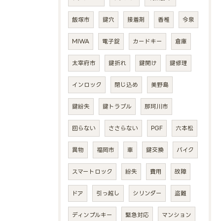
飯塚市
鍵穴
接着剤
香椎
今泉
MIWA
電子錠
カードキー
倉庫
太宰府市
鍵折れ
鍵開け
鍵修理
インロック
閉じ込め
美野島
鍵紛失
鍵トラブル
那珂川市
回らない
ささらない
PGF
六本松
異物
福岡市
車
鍵交換
バイク
スマートロック
紛失
費用
故障
ドア
引っ越し
シリンダー
盗難
ディンプルキー
緊急対応
マンション