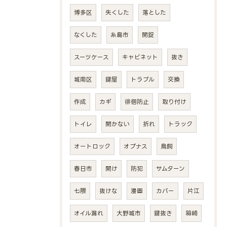
博多区
失くした
落とした
なくした
糸島市
開錠
スーツケース
キャビネット
抜き
城南区
鍵屋
トラブル
交換
作成
カギ
徘徊防止
取り付け
トイレ
開かない
折れ
トラック
オートロック
オプナス
鳥飼
春日市
開け
防犯
サムターン
七隈
抜けな
漫画
カバー
片江
オイル漏れ
大野城市
鍵抜き
箱崎