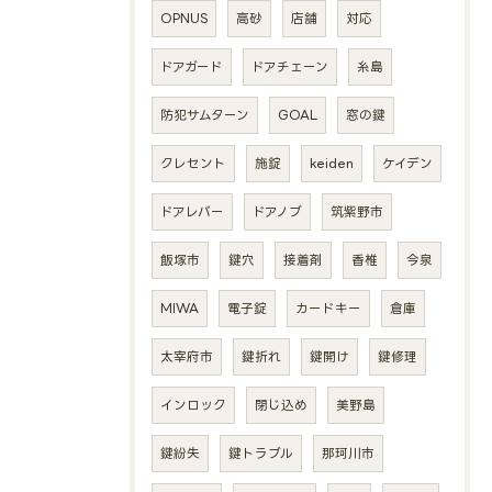
OPNUS
高砂
店舗
対応
ドアガード
ドアチェーン
糸島
防犯サムターン
GOAL
窓の鍵
クレセント
施錠
keiden
ケイデン
ドアレバー
ドアノブ
筑紫野市
飯塚市
鍵穴
接着剤
香椎
今泉
MIWA
電子錠
カードキー
倉庫
太宰府市
鍵折れ
鍵開け
鍵修理
インロック
閉じ込め
美野島
鍵紛失
鍵トラブル
那珂川市