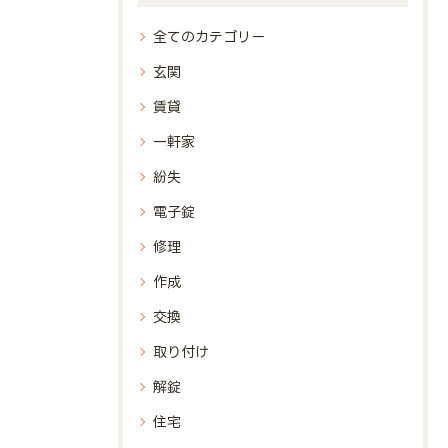
全てのカテゴリー
玄関
賃貸
一軒家
紛失
電子錠
修理
作成
交換
取り付け
解錠
住宅