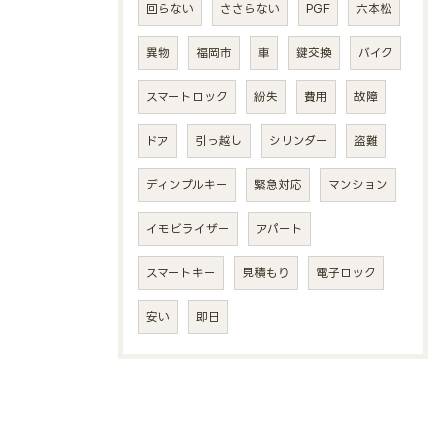
回らない
ささらない
PGF
六本松
異物
福岡市
車
鍵交換
バイク
スマートロック
紛失
費用
故障
ドア
引っ越し
シリンダー
盗難
ディンプルキー
緊急対応
マンション
イモビライザー
アパート
スマートキー
見積もり
電子ロック
安い
即日