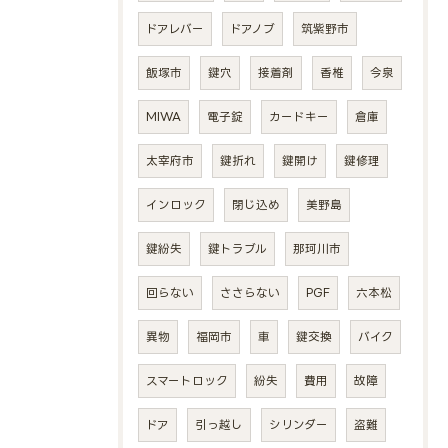
ドアレバー
ドアノブ
筑紫野市
飯塚市
鍵穴
接着剤
香椎
今泉
MIWA
電子錠
カードキー
倉庫
太宰府市
鍵折れ
鍵開け
鍵修理
インロック
閉じ込め
美野島
鍵紛失
鍵トラブル
那珂川市
回らない
ささらない
PGF
六本松
異物
福岡市
車
鍵交換
バイク
スマートロック
紛失
費用
故障
ドア
引っ越し
シリンダー
盗難