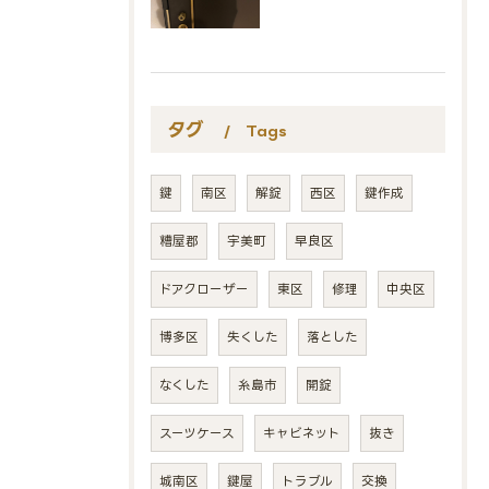
タグ
Tags
鍵
南区
解錠
西区
鍵作成
糟屋郡
宇美町
早良区
ドアクローザー
東区
修理
中央区
博多区
失くした
落とした
なくした
糸島市
開錠
スーツケース
キャビネット
抜き
城南区
鍵屋
トラブル
交換