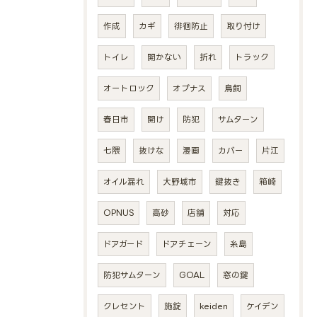
作成
カギ
徘徊防止
取り付け
トイレ
開かない
折れ
トラック
オートロック
オプナス
鳥飼
春日市
開け
防犯
サムターン
七隈
抜けな
漫画
カバー
片江
オイル漏れ
大野城市
鍵抜き
箱崎
OPNUS
高砂
店舗
対応
ドアガード
ドアチェーン
糸島
防犯サムターン
GOAL
窓の鍵
クレセント
施錠
keiden
ケイデン