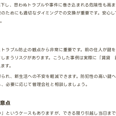
低下し、思わぬトラブルや事件に巻き込まれる危険性も高ま
賃貸物件での鍵交換タイミングの目安と実例
避のためにも適切なタイミングでの交換が重要です。安心し
入居前後の鍵交換はトラブル回避の鍵
う。
賃貸契約時に確認したい鍵交換のルール
鍵交換費用と負担者の確認ポイント
鍵交換が間に合わない場合の対応策
とトラブル防止の観点から非常に重要です。前の住人が鍵を
万が一に備えた鍵交換の必要性と判断基準
てしまうリスクがあります。こうした事例は実際に「賃貸
事件防止のための鍵交換タイミング解説
れます。
鍵交換が必要となる代表的なケースとは
得られ、新生活への不安を軽減できます。防犯性の高い鍵へ
鍵交換しない場合のリスクと注意点
し、必要に応じて管理会社と相談しましょう。
鍵紛失時に行うべき鍵交換の判断基準
住環境の変化に合わせた鍵交換の重要性
注意点
費用や手順も安心できる鍵交換の始め方
い」というケースもありますが、できる限り引越し当日まで
鍵交換費用の目安と節約ポイントを解説