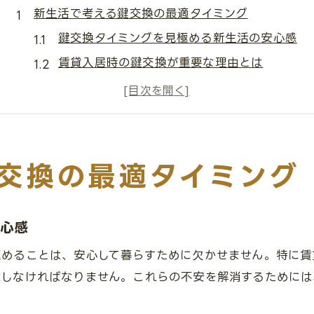
新生活で考える鍵交換の最適タイミング
鍵交換タイミングを見極める新生活の安心感
賃貸入居時の鍵交換が重要な理由とは
引越し時の鍵交換タイミングの基準と注意点
前の住人対策に有効な鍵交換のタイミング
鍵交換を検討すべき入居中のサインとは
防犯強化に役立つ鍵交換を行うべき時期
交換の最適タイミング
防犯強化に最適な鍵交換タイミングとは
事件やトラブルを防ぐ鍵交換の実践例
安心感
鍵交換が防犯対策に重要な理由を解説
極めることは、安心して暮らすために欠かせません。特に賃
鍵の劣化や紛失時の交換タイミング
慮しなければなりません。これらの不安を解消するためには
賃貸物件での鍵交換時期と費用の注意点
賃貸入居時に知っておきたい鍵交換とは