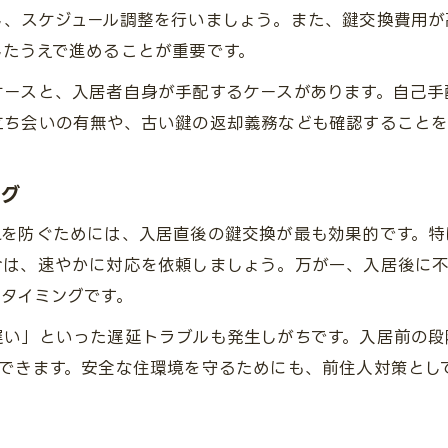
し、スケジュール調整を行いましょう。また、鍵交換費用
安心できる鍵交換手順と確認事項
したうえで進めることが重要です。
見積もり比較で失敗しない鍵交換の選び方
ケースと、入居者自身が手配するケースがあります。自己手
鍵交換費用が高すぎると感じたときの対策
立ち会いの有無や、古い鍵の返却義務なども確認することを
業者とのやり取りで注意すべきポイント
事件やトラブルを防ぐ鍵交換の実践ポイント
ング
鍵交換をしないと起こりうる事件の事例
れを防ぐためには、入居直後の鍵交換が最も効果的です。特
防犯対策としての鍵交換の重要な役割
合は、速やかに対応を依頼しましょう。万が一、入居後に
鍵交換でトラブルを未然に防ぐコツ
タイミングです。
賃貸物件の鍵交換で注意すべき点まとめ
遅い」といった遅延トラブルも発生しがちです。入居前の段
鍵交換の実践で安心な住まいを実現
できます。安全な住環境を守るためにも、前住人対策とし